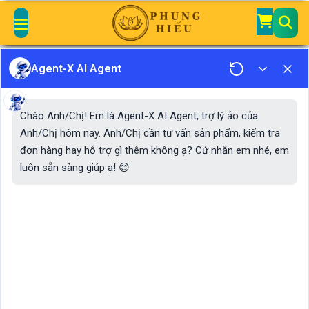
Agent-X AI Agent
404
Chào Anh/Chị! Em là Agent-X AI Agent, trợ lý ảo của
Anh/Chị hôm nay. Anh/Chị cần tư vấn sản phẩm, kiểm tra
đơn hàng hay hỗ trợ gì thêm không ạ? Cứ nhắn em nhé, em
luôn sẵn sàng giúp ạ! 😊
Không tìm thấy trang bạn cần
Đường dẫn có thể đã được thay đổi, bị xóa hoặc
nhập chưa chính xác. Bạn có thể chọn một bài viết
gần giống ở bên dưới để tiếp tục truy cập.
Đường dẫn lỗi: https://phunghieu.com/dao-thien-chua