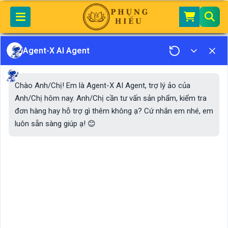
Agent-X AI Agent
Trang chủ
Sản Phẩm
Quần Áo Lễ
Quần Áo Lễ Mẫu (Hầu Đồng)
13
Hiển thị 0–24 của
kết quả
Chào Anh/Chị! Em là Agent-X AI Agent, trợ lý ảo của
Bán chạy nhất
Mới nhất
Giá thấp đến cao
Anh/Chị hôm nay. Anh/Chị cần tư vấn sản phẩm, kiểm tra
Giá cao đến thấp
đơn hàng hay hỗ trợ gì thêm không ạ? Cứ nhắn em nhé, em
luôn sẵn sàng giúp ạ! 😊