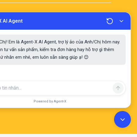
X AI Agent
Tư Vấn Thiết Kế Nhà
Tư Vấn Thiết Kế
Thờ Gia Đình, Nhà
Điện Thờ, Đình, Chùa,
Thờ Chi, Nhà Thờ Họ,
Miếu
hị! Em là Agent-X AI Agent, trợ lý ảo của Anh/Chị hôm nay.
Nhà Thờ Tộc
n tư vấn sản phẩm, kiểm tra đơn hàng hay hỗ trợ gì thêm
ứ nhắn em nhé, em luôn sẵn sàng giúp ạ! 😊
Tư Vấn Cá Nhân Về
Lễ Hội Thượng thọ,
Tín Ngưỡng & Tâm
Giỗ Họ, Nghi Lễ
Linh
Cúng Dường, Cầu
Siêu, Cầu An
Powered by Agent-X