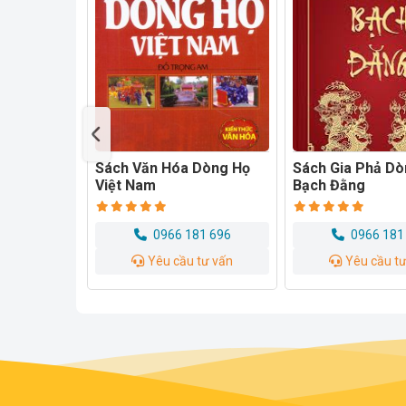
 Dòng Họ
Sách Gia Phả Dòng Tộc
Sách Về Gia Phả
Bạch Đằng
Tộc
81 696
0966 181 696
0966 181
 tư vấn
Yêu cầu tư vấn
Yêu cầu t