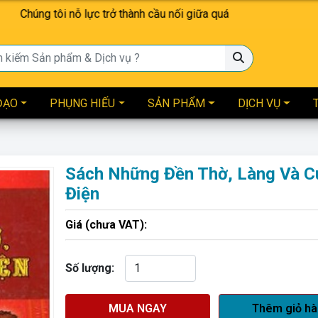
c trở thành cầu nối giữa quá khứ và hiện tại — giúp mỗi gia đình, 
ĐẠO
PHỤNG HIẾU
SẢN PHẨM
DỊCH VỤ
Sách Những Đền Thờ, Làng Và C
Điện
Giá (chưa VAT):
Số lượng:
MUA NGAY
Thêm giỏ h