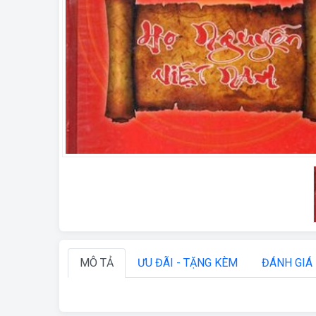
MÔ TẢ
ƯU ĐÃI - TẶNG KÈM
ĐÁNH GIÁ