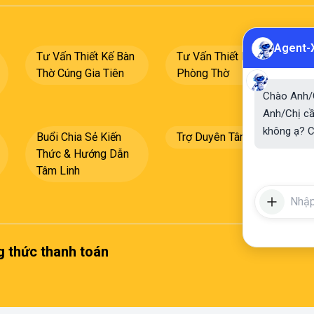
Agent-
Tư Vấn Thiết Kế Bàn
Tư Vấn Thiết Kế
Thờ Cúng Gia Tiên
Phòng Thờ
Chào Anh/C
Anh/Chị cầ
không ạ? C
Buổi Chia Sẻ Kiến
Trợ Duyên Tâm Linh
Thức & Hướng Dẫn
Tâm Linh
 thức thanh toán