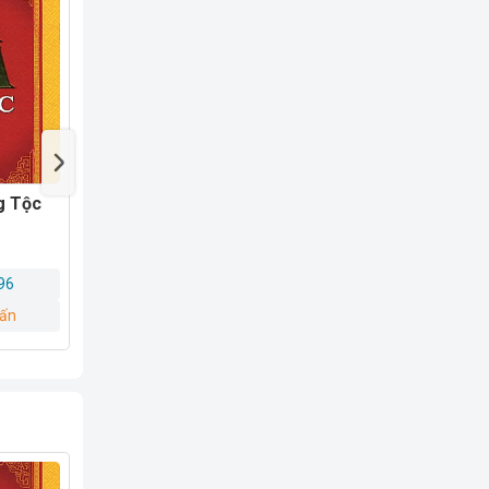
hờ,
Sách Gia Phả Dòng Tộc
Sách Tín Ngưỡng T
n
Mẫu Từ Góc Nhìn V
Hóa
96
0966 181 696
0966 181 69
vấn
Yêu cầu tư vấn
Yêu cầu tư vấ