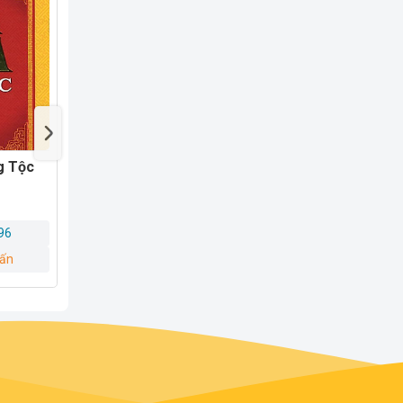
hờ,
Sách Gia Phả Dòng Tộc
Sách Tín Ngưỡng T
n
Mẫu Từ Góc Nhìn V
Hóa
696
0966 181 696
0966 181 69
vấn
Yêu cầu tư vấn
Yêu cầu tư vấ