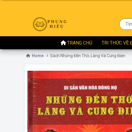
Chúng tôi nỗ lự
TRANG CHỦ
TRI THỨC VỀ 
Home
Sách Những Đền Thờ, Làng Và Cung Điện