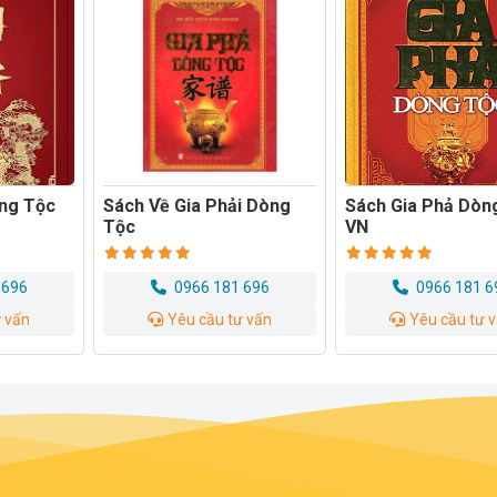
i Dòng
Sách Gia Phả Dòng Tộc
Sách Những Đền T
VN
Làng Và Cung Điệ
 696
0966 181 696
0966 181 
ư vấn
Yêu cầu tư vấn
Yêu cầu tư 