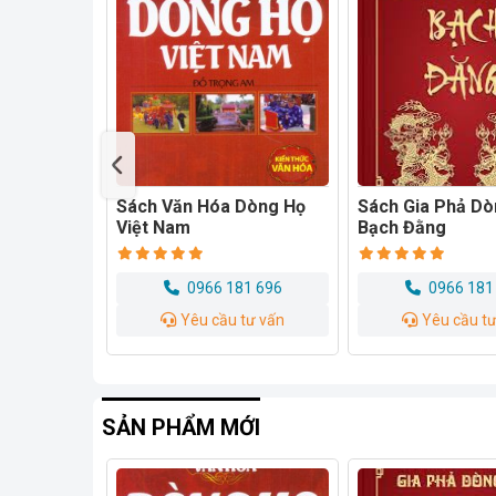
Dòng Họ
Sách Gia Phả Dòng Tộc
Sách Về Gia Phả
Bạch Đằng
Tộc
81 696
0966 181 696
0966 181
tư vấn
Yêu cầu tư vấn
Yêu cầu t
SẢN PHẨM MỚI