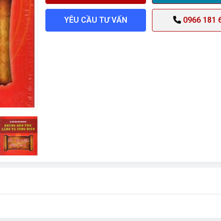
YÊU CẦU TƯ VẤN
0966 181 