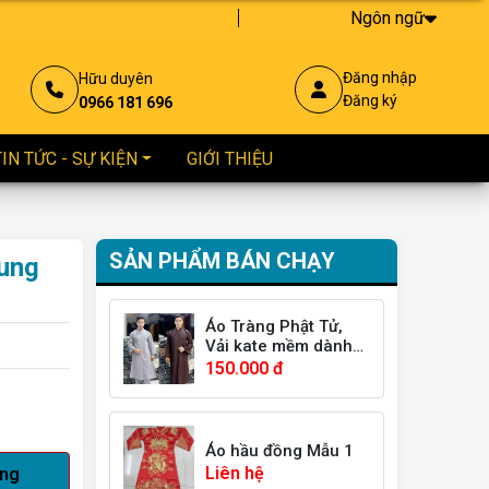
Ngôn ngữ
mỗi dòng tộc có nơi để tìm hiểu, học hỏi và thực hành đúng nghi lễ
Đăng nhập
Hữu duyên
Đăng ký
0966 181 696
TIN TỨC - SỰ KIỆN
GIỚI THIỆU
SẢN PHẨM BÁN CHẠY
ung
Áo Tràng Phật Tử,
Vải kate mềm dành
cho nam và nữ đều
150.000 đ
măc được có sẻ tà
Áo hầu đồng Mẫu 1
Liên hệ
àng