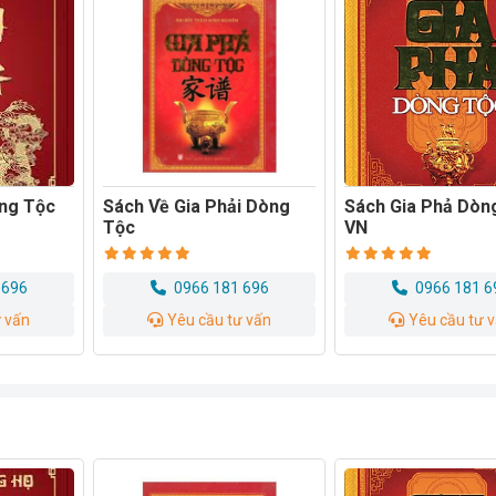
i Dòng
Sách Gia Phả Dòng Tộc
Sách Những Đền T
VN
Làng Và Cung Điệ
 696
0966 181 696
0966 181 6
ư vấn
Yêu cầu tư vấn
Yêu cầu tư 