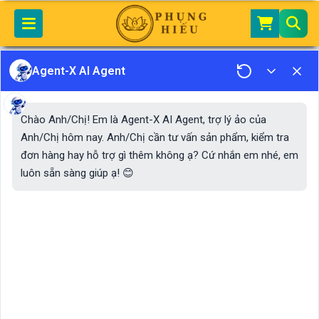
Home
Dịch Vụ
Agent-X AI Agent
Tư Vấn Cá Nhân Về Tín Ngưỡng & Tâm Linh
Chào Anh/Chị! Em là Agent-X AI Agent, trợ lý ảo của
Anh/Chị hôm nay. Anh/Chị cần tư vấn sản phẩm, kiểm tra
đơn hàng hay hỗ trợ gì thêm không ạ? Cứ nhắn em nhé, em
luôn sẵn sàng giúp ạ! 😊