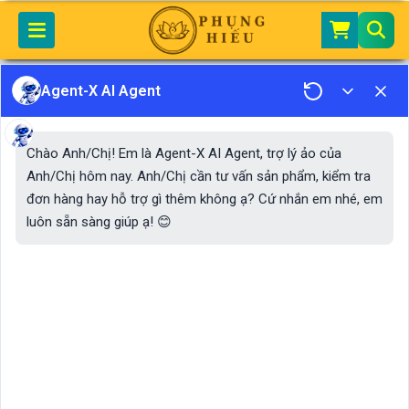
Home
Agent-X AI Agent
Bộ lam đi chùa dáng truyền thống phù hợp mặc khóa tu đi lễ
Chào Anh/Chị! Em là Agent-X AI Agent, trợ lý ảo của
Anh/Chị hôm nay. Anh/Chị cần tư vấn sản phẩm, kiểm tra
đơn hàng hay hỗ trợ gì thêm không ạ? Cứ nhắn em nhé, em
luôn sẵn sàng giúp ạ! 😊