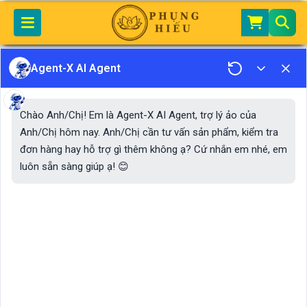
Home
Phụng Hiếu
VĂN KHẤN ĐẠO MẪU
Văn Khấn Lễ Địa Tạng Vương Bồ Tát
Agent-X AI Agent
Văn Khấn Lễ Địa Tạng
Chào Anh/Chị! Em là Agent-X AI Agent, trợ lý ảo của
Vương Bồ Tát
Anh/Chị hôm nay. Anh/Chị cần tư vấn sản phẩm, kiểm tra
đơn hàng hay hỗ trợ gì thêm không ạ? Cứ nhắn em nhé, em
luôn sẵn sàng giúp ạ! 😊
Địa Tạng Vương Bồ Tát là một trong sáu vị đại Bồ Tát
của Phật Giáo Đại Thừa, được Phật giáo Đông Á vô
cùng tôn sùng và được mô tả như một vị tỳ kheo của
phương Đông.