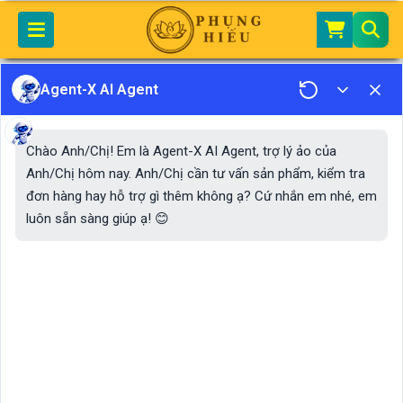
Home
Tin Tức - Sự Kiện
TỨ PHỦ THÁNH MẪU
Ngũ Phương Hổ Thần Quan Tán
Agent-X AI Agent
Ngũ Phương Hổ Thần
Chào Anh/Chị! Em là Agent-X AI Agent, trợ lý ảo của
Quan Tán
Anh/Chị hôm nay. Anh/Chị cần tư vấn sản phẩm, kiểm tra
đơn hàng hay hỗ trợ gì thêm không ạ? Cứ nhắn em nhé, em
luôn sẵn sàng giúp ạ! 😊
Ngũ Phương Hổ Thần Quan Tán là bài tán được các đệ
tử Đức Thánh Trần tụng cùng với Trần Thánh Đại
Vương Chính Kinh Văn.
Ngũ Phương Hổ Thần Quan Tán
do ai viết?
Tương truyền bài “Ngũ Phương Hổ Thần Quan Tán”
do Tướng Quân Phạm Ngũ Lão soạn và giáng bút