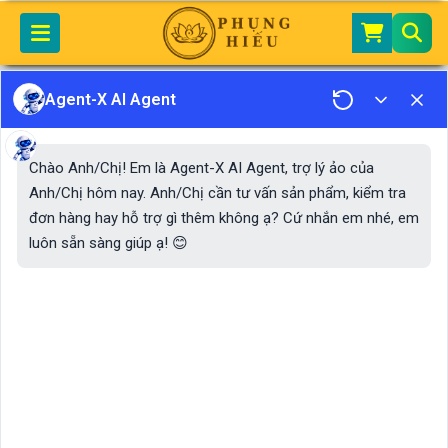
Home
Phụng Hiếu
VĂN KHẤN ĐẠO PHẬT
Văn Khấn Mỗi Đầu Năm Mới (Tết Nguyên Đán)
Agent-X AI Agent
Văn Khấn Mỗi Đầu Năm
Chào Anh/Chị! Em là Agent-X AI Agent, trợ lý ảo của
Mới (Tết Nguyên Đán)
Anh/Chị hôm nay. Anh/Chị cần tư vấn sản phẩm, kiểm tra
đơn hàng hay hỗ trợ gì thêm không ạ? Cứ nhắn em nhé, em
luôn sẵn sàng giúp ạ! 😊
Phong tục thờ cúng tổ tiên ngày Tết của người Việt là
một nghi thức tâm linh, thấm đượm tính nhân văn và
đạo lý. Tết là dịp để con cháu mời ông bà tổ tiên về
chung vui dịp đầu năm mới.