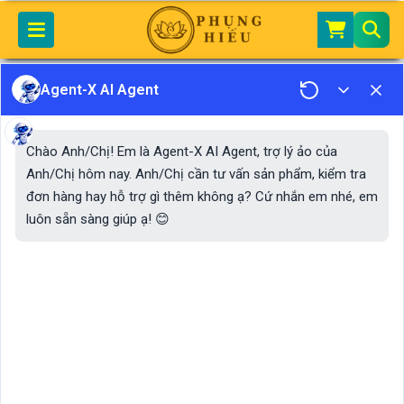
Home
Quần Áo Lễ Mã AL06
Agent-X AI Agent
Chào Anh/Chị! Em là Agent-X AI Agent, trợ lý ảo của
Anh/Chị hôm nay. Anh/Chị cần tư vấn sản phẩm, kiểm tra
đơn hàng hay hỗ trợ gì thêm không ạ? Cứ nhắn em nhé, em
luôn sẵn sàng giúp ạ! 😊