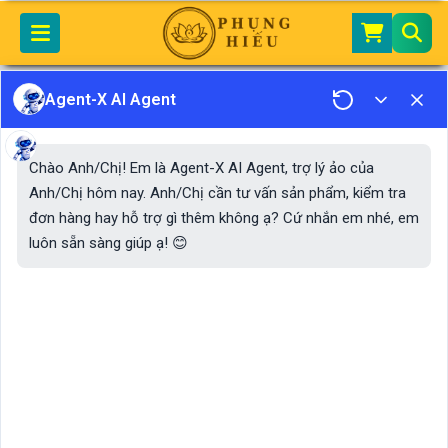
Home
Phụng Hiếu
VĂN KHẤN ĐẠO PHẬT
Văn khấn tụng kinh A Di Đà
Agent-X AI Agent
Văn khấn tụng kinh A Di
Chào Anh/Chị! Em là Agent-X AI Agent, trợ lý ảo của
Đà
Anh/Chị hôm nay. Anh/Chị cần tư vấn sản phẩm, kiểm tra
đơn hàng hay hỗ trợ gì thêm không ạ? Cứ nhắn em nhé, em
luôn sẵn sàng giúp ạ! 😊
Kinh A Di Đà là một trong những kinh quan trọng của
Tịnh độ tông. Bài kinh này không chỉ truyền tải tư
tưởng về sự giải thoát, an lạc mà còn khuyến khích
niềm tin vào cõi Tịnh độ của Phật A Di Đà.