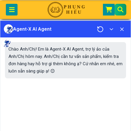
Home
Bài Vị Bàn Thờ Mã BT11
Agent-X AI Agent
Chào Anh/Chị! Em là Agent-X AI Agent, trợ lý ảo của
Anh/Chị hôm nay. Anh/Chị cần tư vấn sản phẩm, kiểm tra
đơn hàng hay hỗ trợ gì thêm không ạ? Cứ nhắn em nhé, em
luôn sẵn sàng giúp ạ! 😊