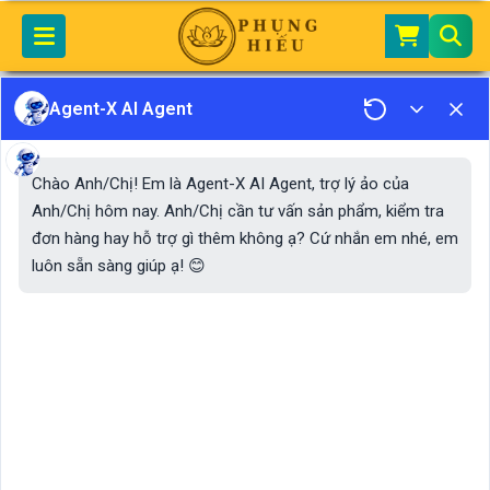
Home
Bài Vị Bàn Thờ Mã BT04
Agent-X AI Agent
Chào Anh/Chị! Em là Agent-X AI Agent, trợ lý ảo của
Anh/Chị hôm nay. Anh/Chị cần tư vấn sản phẩm, kiểm tra
đơn hàng hay hỗ trợ gì thêm không ạ? Cứ nhắn em nhé, em
luôn sẵn sàng giúp ạ! 😊