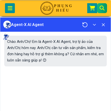
Home
Tin Tức - Sự Kiện
PHẬT GIÁO
Những Câu Châm Ngôn Phật Dạy Về Cuộc Sống
Agent-X AI Agent
Những Câu Châm Ngôn
Chào Anh/Chị! Em là Agent-X AI Agent, trợ lý ảo của
Phật Dạy Về Cuộc Sống
Anh/Chị hôm nay. Anh/Chị cần tư vấn sản phẩm, kiểm tra
đơn hàng hay hỗ trợ gì thêm không ạ? Cứ nhắn em nhé, em
luôn sẵn sàng giúp ạ! 😊
Phật giáo là một trong những tôn giáo lớn nhất thế
giới, với triết lý châm ngôn về cuộc sống đầy sâu sắc
và phong phú.
Không tìm kiếm hạnh phúc bên ngoài mình
Phật dạy rằng hạnh phúc đích thực không nằm ở bên
ngoài thế giới, mà nằm trong chính bản thân con
người. Việc tìm kiếm hạnh phúc từ các đối tượng bên